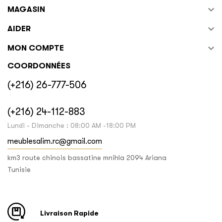

MAGASIN

AIDER

MON COMPTE
COORDONNÉES
(+216) 26-777-506
(+216) 24-112-883
Lundi - Dimanche : 08:00 AM -18:00 PM
meublesalim.rc@gmail.com
km3 route chinois bassatine mnihla 2094 Ariana
Tunisie
Livraison Rapide